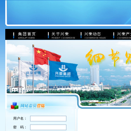
用户名：
密 码：