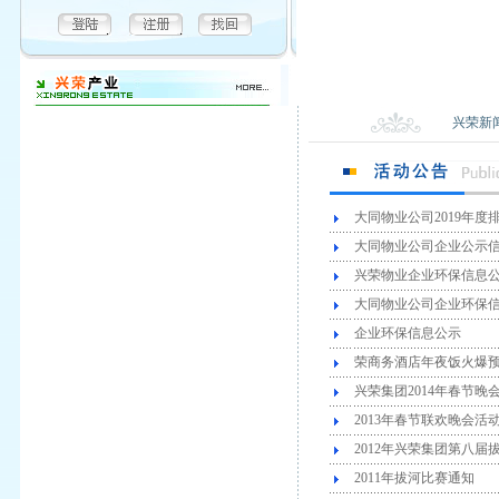
兴荣新
大同物业公司2019年
大同物业公司企业公示
兴荣物业企业环保信息
大同物业公司企业环保
企业环保信息公示
荣商务酒店年夜饭火爆
兴荣集团2014年春节晚
2013年春节联欢晚会活
2012年兴荣集团第八届
2011年拔河比赛通知