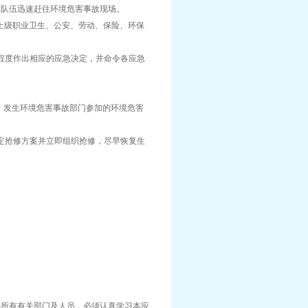
业队伍迅速赶往环境危害事故现场。
级职业卫生、公安、劳动、保险、环保
程度作出相应的应急决定，并命令各应急
发生环境危害事故部门参加的环境危害
定抢修方案并立即组织抢修，尽早恢复生
所有有关部门及人员，必须认真学习本应