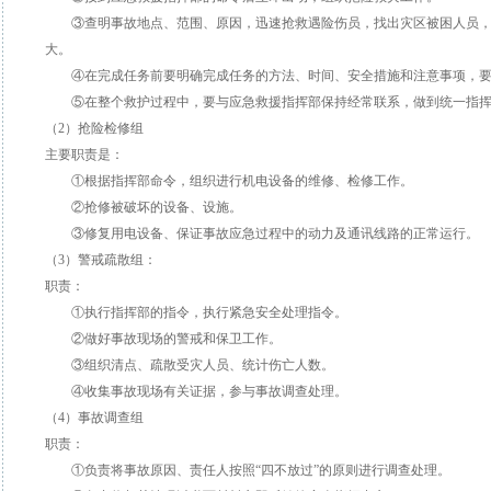
③查明事故地点、范围、原因，迅速抢救遇险伤员，找出灾区被困人员，
大。
④在完成任务前要明确完成任务的方法、时间、安全措施和注意事项，要
⑤在整个救护过程中，要与应急救援指挥部保持经常联系，做到统一指挥
（2）抢险检修组
主要职责是：
①根据指挥部命令，组织进行机电设备的维修、检修工作。
②抢修被破坏的设备、设施。
③修复用电设备、保证事故应急过程中的动力及通讯线路的正常运行。
（3）警戒疏散组：
职责：
①执行指挥部的指令，执行紧急安全处理指令。
②做好事故现场的警戒和保卫工作。
③组织清点、疏散受灾人员、统计伤亡人数。
④收集事故现场有关证据，参与事故调查处理。
（4）事故调查组
职责：
①负责将事故原因、责任人按照“四不放过”的原则进行调查处理。