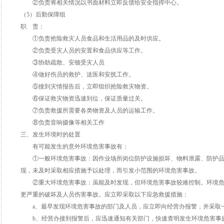
②负责将相关情况以书面材料立即反馈给安全指挥中心。
（5）后勤保障组
职 责：
①负责抢险救灾人员食品和生活用品的及时供应。
②负责受灾人员的安置和食品供应等工作。
③协助疏散、安顿受灾人员
④做好伤员的救护、送医和安抚工作。
⑤接到灾情报告后，立即组织抢险救灾物资。
⑥保证救灾物资迅速到位，保证质量过关。
⑦负责救援所需要各类物资及人员的运输工作。
⑧负责音响摄像等相关工作
三、发生环境时的处置
有可能发生的意外环境危害事故有：
①一般环境危害事故：因作业场所岗位防护设施损坏、物料泄露、防护品
现，未及时采取相应措施予以处理，而引发小范围的环境危害事故。
②重大环境危害事故：虽能及时发现，但环境危害事故较难控制。环境危
更严重的破坏及人员伤害事故。应立即采取以下应急救援措施：
a、最早发现环境危害事故的部门及人员，应立即向经营办报警，并采取
b、经营办接到报警后，应迅速通知有关部门，快速查明发生环境危害事