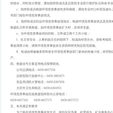
的指令，同时发出警报，通知指挥部成员及总医院专业医疗救护队伍和各专
c、指挥部成员根据环境危害事故性质和规模，通知专业对口科室迅速向上
等部门报告环境危害事故情况。
d、指挥部成员到达环境危害事故现场后，根据环境危害事故状态及危害
救援队立即开展救援。如环境危害事故扩大时，应请求支援。
e、当环境危害事故得到控制，立即成立两个工作小组：
Ⅰ、在主管安全、人事的副主任的指挥下，组成由经营办办、质检考核部、
事故调查小组，调查环境危害事故发生原因和研究制定防范措施。
Ⅱ、组成由维修服务部和发生环境危害事故部门参加的抢修小组，研究制
产。
四、救援信号主要是用电话报警联络。
公司总调电话：0459-6657556
总医院医疗急救中心：0459-5805475
安监局消防火警电话：0459-6367656
大庆市卫生局电话：0459-6361055
环境危害事故应急救援指挥部办公室电话：
0459-6657165 0459-6657575 0459-6657572
五、有关规定和要求
为了能在环境危害事故发生后，做到反应迅速、处置得当，矿业服务中心