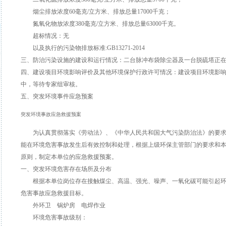
烟尘排放浓度60毫克/立方米、排放总量17000千克；
氮氧化物放浓度380毫克/立方米、排放总量63000千克。
超标情况：无
以及执行的污染物排放标准:GB13271-2014
三、防治污染设施的建设和运行情况：二台脉冲布袋除尘器及一台脱硫塔正
四、建设项目环境影响评价及其他环境保护行政许可情况：建设项目环境影
中，等待专家组审核。
五、突发环境事件应急预案
突发环境事故应急救援预案
为认真贯彻落实《劳动法》、《中华人民共和国大气污染防治法》的要求
能在环境危害事故发生后有效控制和处理，根据上级环保主管部门的要求和本
原则，制定本单位的应急救援预案。
一、突发环境危害存在场所及分布
根据本单位岗位存在接触煤尘、高温、强光、噪声、一氧化碳可能引起环
危害事故应急救援目标。
外环卫 锅炉房 电焊作业
环境危害事故级别：