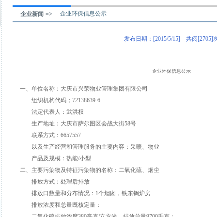
企业环保信息公示
企业新闻 =>
发布日期：[2015/5/15] 共阅[2705]
企业环保信息公示
一、单位名称：大庆市兴荣物业管理集团有限公司
组织机构代码；72138639-6
法定代表人：武洪权
生产地址：大庆市萨尔图区会战大街58号
联系方式：6657557
以及生产经营和管理服务的主要内容：采暖、物业
产品及规模：热能/小型
二、主要污染物及特征污染物的名称：二氧化硫、烟尘
排放方式：处理后排放
排放口数量和分布情况：1个烟囱，铁东锅炉房
排放浓度和总量既核定量：
二氧化硫排放浓度380毫克/立方米、排放总量9700千克；