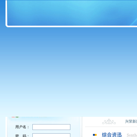
兴荣新
用户名：
密 码：