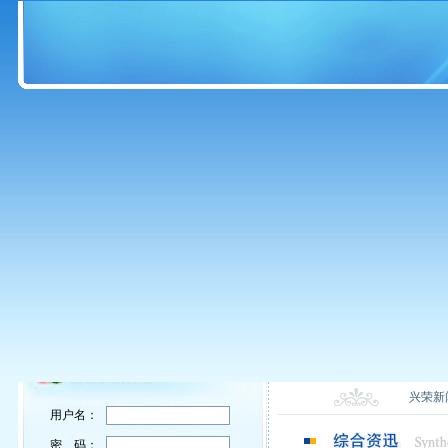
兴荣新
用户名：
密 码：