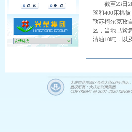
截至23日20
篷和400床棉
勒苏柯尔克孜自
区，当地已紧急
清油10吨，以