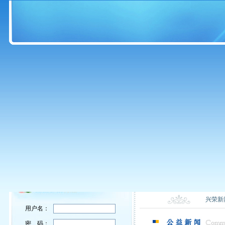
兴荣新
用户名：
密 码：