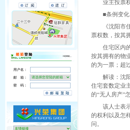
业主投票权
■条例变
《沈阳市住宅
票权数，按其
住宅区内的非
按其拥有的物业
的为一票；超过
用户名：
解读：沈阳市
邮 箱：
住宅套数定业
密 码：
的“无人房产
该人士表示，
的权利以及怎
问。