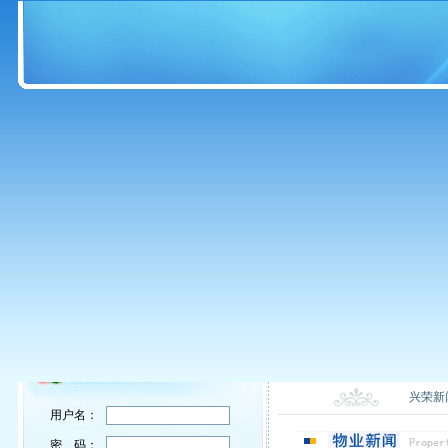
兴荣新
用户名：
密 码：